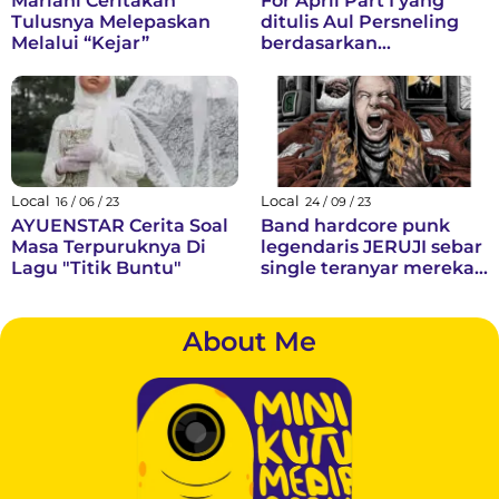
Mariani Ceritakan
For April Part I yang
Tulusnya Melepaskan
ditulis Aul Persneling
Melalui “Kejar”
berdasarkan
pengalaman pribadi
Local
Local
16 / 06 / 23
24 / 09 / 23
AYUENSTAR Cerita Soal
Band hardcore punk
Masa Terpuruknya Di
legendaris JERUJI sebar
Lagu "Titik Buntu"
single teranyar mereka
"BERNYAWA"
About Me