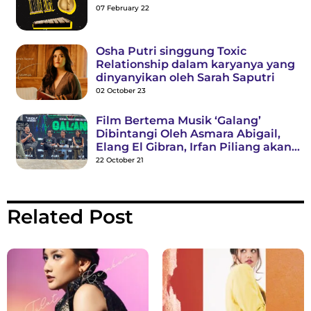
07 February 22
Osha Putri singgung Toxic
Relationship dalam karyanya yang
dinyanyikan oleh Sarah Saputri
02 October 23
Film Bertema Musik ‘Galang’
Dibintangi Oleh Asmara Abigail,
Elang El Gibran, Irfan Piliang akan
Tayang Desember 2021
22 October 21
Related Post