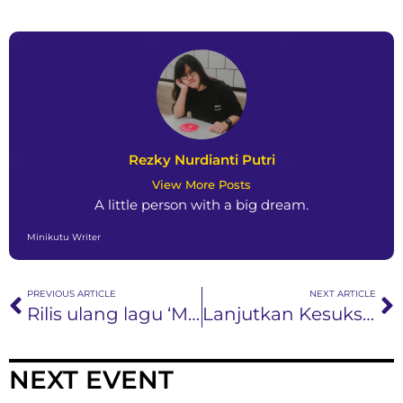
Rezky Nurdianti Putri
View More Posts
A little person with a big dream.
Minikutu Writer
PREVIOUS ARTICLE
NEXT ARTICLE
Rilis ulang lagu ‘Menanti Sebuah Jawaban’ yang Jadi Kado Spesial Elmatu untuk Ibu Tercinta
Lanjutkan Kesuksesan Single ‘Bertahan Terluka’, Fabio Asher Merilis Single Kedua ‘Rumah Singgah’
NEXT EVENT