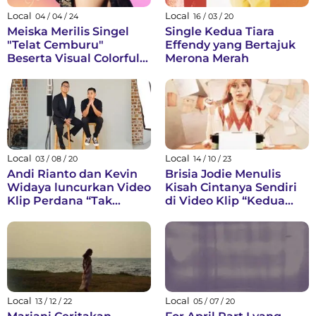
Local
Local
04 / 04 / 24
16 / 03 / 20
Meiska Merilis Singel
Single Kedua Tiara
"Telat Cemburu"
Effendy yang Bertajuk
Beserta Visual Colorfull
Merona Merah
di Kanal YouTube dan
Digital Music Platform
Local
Local
03 / 08 / 20
14 / 10 / 23
Andi Rianto dan Kevin
Brisia Jodie Menulis
Widaya luncurkan Video
Kisah Cintanya Sendiri
Klip Perdana “Tak
di Video Klip “Kedua
Berhenti (,)”
Kalinya”
Local
Local
13 / 12 / 22
05 / 07 / 20