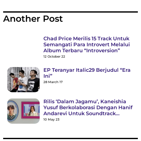
Another Post
Chad Price Merilis 15 Track Untuk
Semangati Para Introvert Melalui
Album Terbaru “Introversion”
12 October 22
EP Teranyar Italic29 Berjudul “Era
Ini”
28 March 17
Rilis ‘Dalam Jagamu’, Kaneishia
Yusuf Berkolaborasi Dengan Hanif
Andarevi Untuk Soundtrack
“Princess & The Boss”
10 May 23