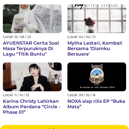
ke Dalam Harmoni Roh
Single Hits Sheila on 7
dan Raga
“DAN”
Local
Local
16 / 06 / 23
04 / 04 / 21
AYUENSTAR Cerita Soal
Mytha Lestari, Kembali
Masa Terpuruknya Di
Bersama ‘Diamku
Lagu "Titik Buntu"
Bersuara'
Local
Local
11 / 10 / 23
09 / 02 / 16
Karina Christy Lahirkan
NOXA siap rilis EP “Buka
Album Perdana “Circle -
Mata”
Phase 01”