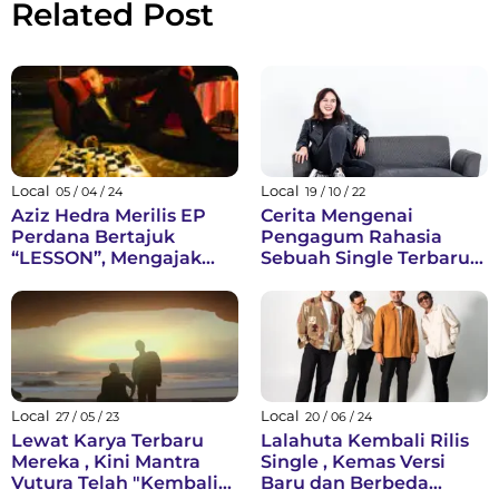
Related Post
Local
Local
05 / 04 / 24
19 / 10 / 22
Aziz Hedra Merilis EP
Cerita Mengenai
Perdana Bertajuk
Pengagum Rahasia
“LESSON”, Mengajak
Sebuah Single Terbaru
Belajar Dari Berbagai
dari Indah Raspati
Masalah Cinta
Local
Local
27 / 05 / 23
20 / 06 / 24
Lewat Karya Terbaru
Lalahuta Kembali Rilis
Mereka , Kini Mantra
Single , Kemas Versi
Vutura Telah "Kembali"
Baru dan Berbeda