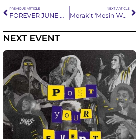
PREVIOUS ARTICLE
NEXT ARTICLE
FOREVER JUNE merilis single baru ‘Baby, You’re Not Fun Anymore’
Merakit ‘Mesin Waktu’ di “Gold Mine” : Live Session Series by Dhira Bongs
NEXT EVENT