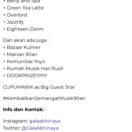
× Betty and Spa
× Green Tea Latte
× Overlord
× Jazztify
× Eighteen Dorm
Dan akan ada juga :
× Bazaar Kuliner
× Mainan 90an
× Komunitas Yoyo
× Rumah Musik Hari Rusli
× DOORPRIZE!!!!!!!!!
CUPUMANIK as Big Guest Star
‪#‎
KembalikanSemangatMusik90an‬
Info dan Kontak:
Instagram:
galaabhinaya
Twitter:
@GalaAbhinaya