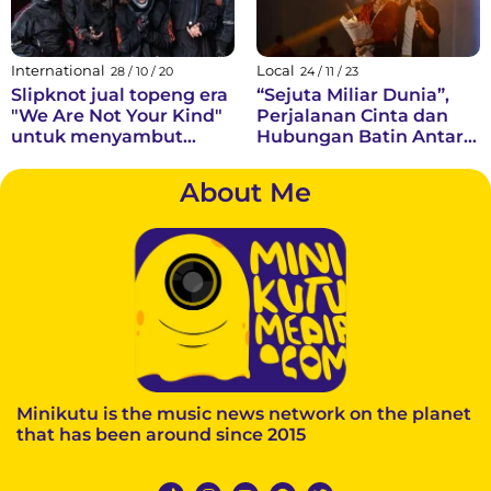
memang niat awal mereka
bermain musik hanya untuk
mengisi waktu senggang dan
menghabiskan...
International
Local
28 / 10 / 20
24 / 11 / 23
Slipknot jual topeng era
“Sejuta Miliar Dunia”,
"We Are Not Your Kind"
Perjalanan Cinta dan
untuk menyambut
Hubungan Batin Antara
Halloween
Orang Tua dan Anak
About Me
Minikutu is the music news network on the planet
that has been around since 2015