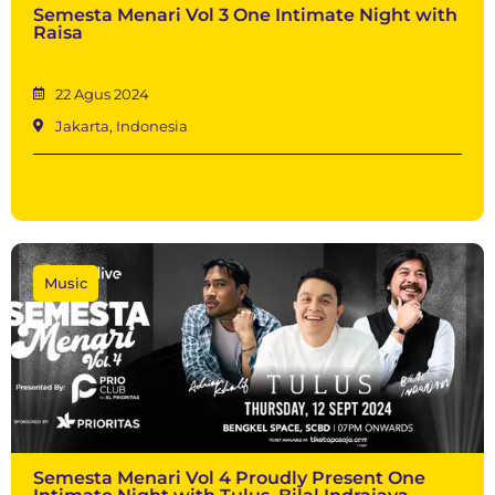
Semesta Menari Vol 3 One Intimate Night with
Raisa
22 Agus 2024
Jakarta, Indonesia
Music
Semesta Menari Vol 4 Proudly Present One