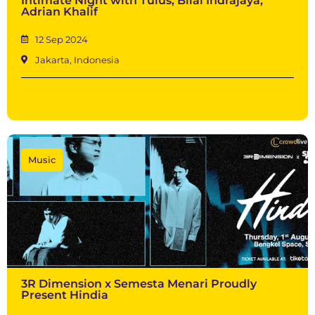
Intimate Night with Tulus, Bilal Indrajaya,
Adrian Khalif
12 Sep 2024
Jakarta, Indonesia
Music
3R Dimension x Semesta Menari Proudly
Present Hindia