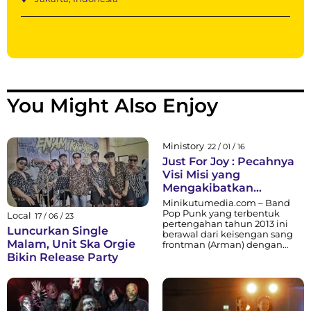
You Might Also Enjoy
Ministory
22 / 01 / 16
Just For Joy : Pecahnya
Visi Misi yang
Mengakibatkan
Perombakan Formasi
Minikutumedia.com – Band
Pop Punk yang terbentuk
Local
17 / 06 / 23
pertengahan tahun 2013 ini
Luncurkan Single
berawal dari keisengan sang
Malam, Unit Ska Orgie
frontman (Arman) dengan
personil lainnya yang
Bikin Release Party
merupakan bagian dari
Komunitas Blink Corps
Indonesia. Just For Joy
memiliki arti “hanya untuk
bersenang-senang” karena