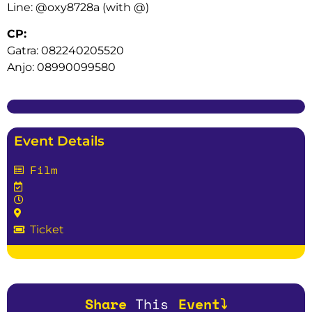
Line: @oxy8728a (with @)
CP:
Gatra: 082240205520
Anjo: 08990099580
Event Details
Film
Ticket
Share
T
h
i
s
Event⤵️