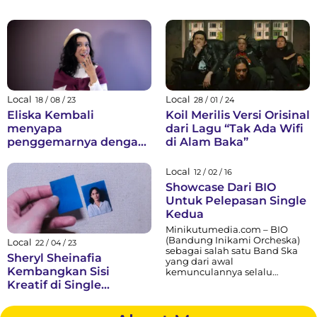
Local
Local
18 / 08 / 23
28 / 01 / 24
Eliska Kembali
Koil Merilis Versi Orisinal
menyapa
dari Lagu “Tak Ada Wifi
penggemarnya dengan
di Alam Baka”
single kedua berjudul
“Tiba-Tiba”
Local
12 / 02 / 16
Showcase Dari BIO
Untuk Pelepasan Single
Kedua
Minikutumedia.com – BIO
(Bandung Inikami Orcheska)
Local
22 / 04 / 23
sebagai salah satu Band Ska
Sheryl Sheinafia
yang dari awal
Kembangkan Sisi
kemunculannya selalu
memberikan warna-warni
Kreatif di Single
baru dalam pengalaman
‘Situationship’ Lewat
bunyi pendengarnya, kali ini
Label Independent, Safe
mencoba memberikan