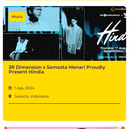
Music
3R Dimension x Semesta Menari Proudly
Present Hindia
1 Agu 2024
Jakarta, Indonesia