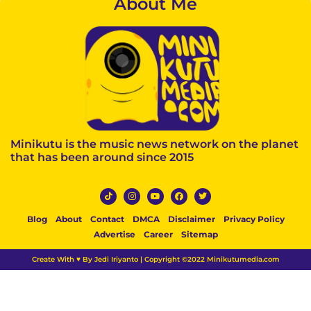
About Me
Space Studios
sesuatu yang baru lagi dengan
musik Ska, Jazz, Pop dan
sedikit sentuhan Swing yang
dicampur aduk dalam lagu
‘Puan’. Latar belakang
penciptaan lagu itu...
Minikutu is the music news network on the planet
that has been around since 2015
Blog
About
Contact
DMCA
Disclaimer
Privacy Policy
Advertise
Career
Sitemap
Create With ♥ By Jedi Iriyanto | Copyright ©2022 Minikutumedia.com