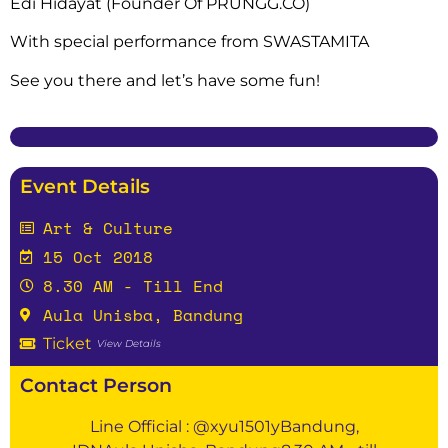
Edi Hidayat (Founder Of PRUNGG.CO)
With special performance from SWASTAMITA
See you there and let’s have some fun!
Event Details
Art & Culture
15 Oct 2018
8.30 AM - Till End
Aula Unisba, Bandung
Ticket
View Details
Contact Person
Line Official : @xyu1501yBandung,