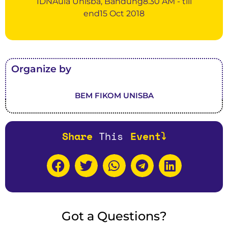
IDNAula Unisba, Bandung8.30 AM - till
end15 Oct 2018
Organize by
BEM FIKOM UNISBA
Share
T
h
i
s
Event⤵️
Got a Questions?