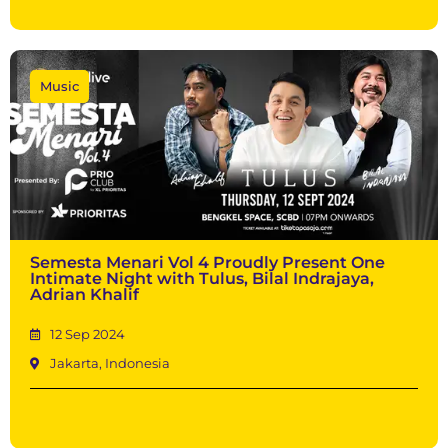
Music
Semesta Menari Vol 4 Proudly Present One
Intimate Night with Tulus, Bilal Indrajaya,
Adrian Khalif
12 Sep 2024
Jakarta, Indonesia