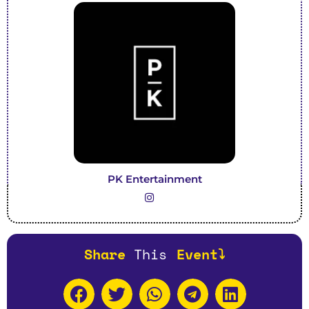
PK Entertainment
Share
T
h
i
s
Event⤵️