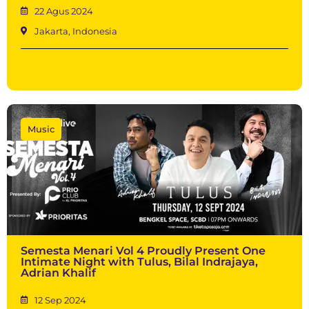
22 Agus 2024
Jakarta, Indonesia
Music
Semesta Menari Vol 4 Proudly Present One
Intimate Night with Tulus, Bilal Indrajaya,
Adrian Khalif
12 Sep 2024