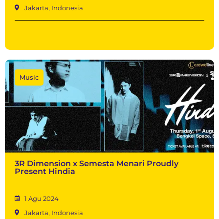
Jakarta, Indonesia
Music
3R Dimension x Semesta Menari Proudly
Present Hindia
1 Agu 2024
Jakarta, Indonesia