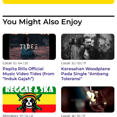
You Might Also Enjoy
Local
Local
12 / 04 / 23
22 / 03 / 17
Pepita Rilis Official
Keresahan Woodplane
Music Video Tides (from
Pada Single "Ambang
“Induk Gajah”)
Toleransi"
Ministory
Local
27 / 12 / 21
18 / 10 / 17