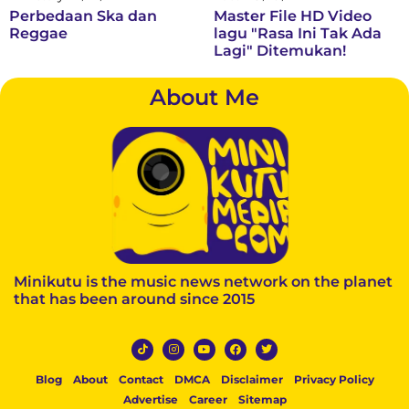
Perbedaan Ska dan
Master File HD Video
Reggae
lagu "Rasa Ini Tak Ada
Lagi" Ditemukan!
About Me
Minikutu is the music news network on the planet
that has been around since 2015
Blog
About
Contact
DMCA
Disclaimer
Privacy Policy
Advertise
Career
Sitemap