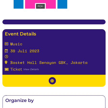
Event Details
Music
30 Juli 2023
Basket Hall Senayan GBK, Jakarta
Ticket
View Details
Organize by