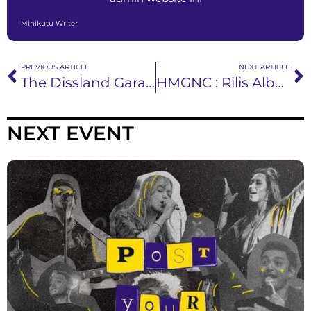
Minikutu Writer
PREVIOUS ARTICLE
NEXT ARTICLE
The Dissland Garap Video Klip Single Terbaru
HMGNC : Rilis Album Remix “Memories That Last A Dream”
NEXT EVENT