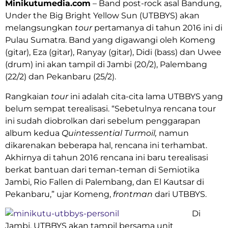
Minikutumedia.com
– Band post-rock asal Bandung,
Under the Big Bright Yellow Sun (UTBBYS) akan
melangsungkan
tour
pertamanya di tahun 2016 ini di
Pulau Sumatra. Band yang digawangi oleh Komeng
(gitar), Eza (gitar), Ranyay (gitar), Didi (bass) dan Uwee
(drum) ini akan tampil di Jambi (20/2), Palembang
(22/2) dan Pekanbaru (25/2).
Rangkaian
tour
ini adalah cita-cita lama UTBBYS yang
belum sempat terealisasi. “Sebetulnya rencana tour
ini sudah diobrolkan dari sebelum penggarapan
album kedua
Quintessential Turmoil,
namun
dikarenakan beberapa hal, rencana ini terhambat.
Akhirnya di tahun 2016 rencana ini baru terealisasi
berkat bantuan dari teman-teman di Semiotika
Jambi, Rio Fallen di Palembang, dan El Kautsar di
Pekanbaru,” ujar Komeng,
frontman
dari UTBBYS.
Di
Jambi, UTBBYS akan tampil bersama unit