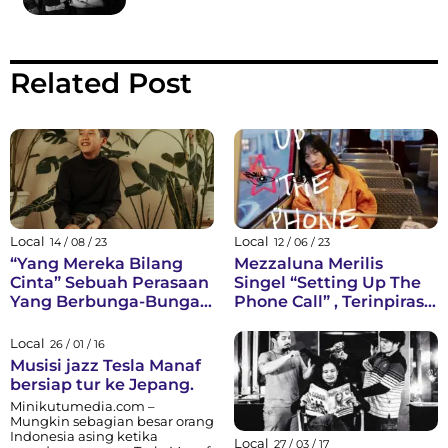
Related Post
Local
Local
14 / 08 / 23
12 / 06 / 23
“Yang Mereka Bilang
Mezzaluna Merilis
Cinta” Sebuah Perasaan
Singel “Setting Up The
Yang Berbunga-Bunga
Phone Call” , Terinpirasi
Dari Sheemar
Oleh Band Legendaris
“The Beatles”
Local
26 / 01 / 16
Musisi jazz Tesla Manaf
bersiap tur ke Jepang.
Minikutumedia.com –
Mungkin sebagian besar orang
Indonesia asing ketika
Local
27 / 03 / 17