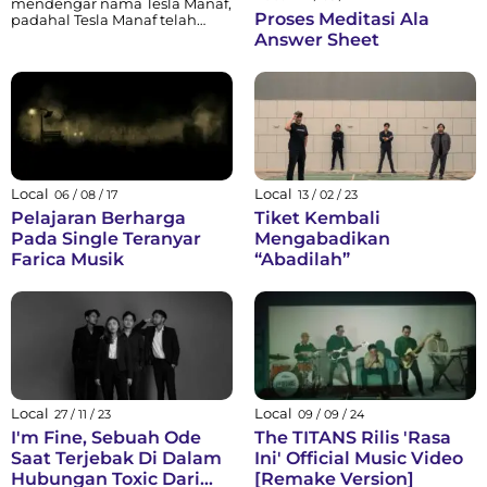
mendengar nama Tesla Manaf,
Proses Meditasi Ala
padahal Tesla Manaf telah
mengharumkan nama
Answer Sheet
Indonesia dengan
mengeluarkan album
bertajuk A Man’s Relationship
with His Fragile Area yang
dirilis akhir Desember 2015 lalu
oleh MoonJune Records di
New York, Amerika Serikat.
Pada 23 Januari kemarin, Tesla
diajak oleh...
Local
Local
06 / 08 / 17
13 / 02 / 23
Pelajaran Berharga
Tiket Kembali
Pada Single Teranyar
Mengabadikan
Farica Musik
“Abadilah”
Local
Local
27 / 11 / 23
09 / 09 / 24
I'm Fine, Sebuah Ode
The TITANS Rilis 'Rasa
Saat Terjebak Di Dalam
Ini' Official Music Video
Hubungan Toxic Dari
[Remake Version]