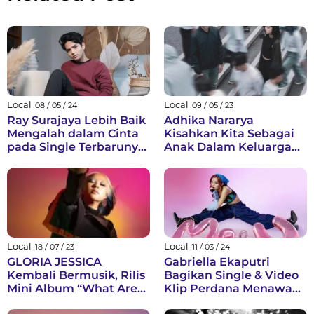
Local
Local
08 / 05 / 24
09 / 05 / 23
Ray Surajaya Lebih Baik
Adhika Nararya
Mengalah dalam Cinta
Kisahkan Kita Sebagai
pada Single Terbarunya
Anak Dalam Keluarga
Berjudul Kalah
Melalui “A Lady With
The Broken Heart”
Local
Local
18 / 07 / 23
11 / 03 / 24
GLORIA JESSICA
Gabriella Ekaputri
Kembali Bermusik, Rilis
Bagikan Single & Video
Mini Album “What Are
Klip Perdana Menawan
We Now?”
yang Penuh Semangat