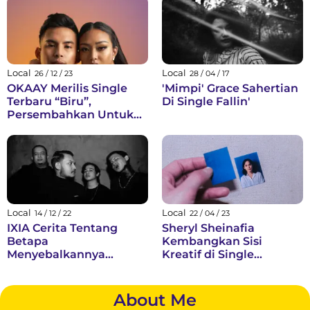
“Me & U”
Local
Local
26 / 12 / 23
28 / 04 / 17
OKAAY Merilis Single
'Mimpi' Grace Sahertian
Terbaru “Biru”,
Di Single Fallin'
Persembahkan Untuk
Sang Vokalis
Local
Local
14 / 12 / 22
22 / 04 / 23
IXIA Cerita Tentang
Sheryl Sheinafia
Betapa
Kembangkan Sisi
Menyebalkannya
Kreatif di Single
Diremehkan Di Lagu
‘Situationship’ Lewat
Vahara
Label Independent, Safe
Space Studios
About Me