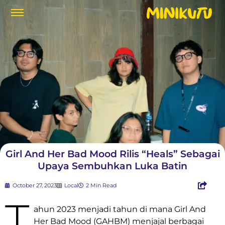
Girl And Her Bad Mood Rilis “Heals” Sebagai
Upaya Sembuhkan Luka Batin
October 27, 2023
Local
2 Min Read
T
ahun 2023 menjadi tahun di mana Girl And
Her Bad Mood (GAHBM) menjajal berbagai