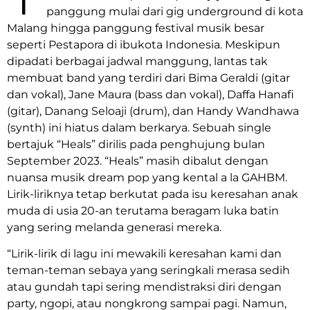
panggung mulai dari gig underground di kota
Malang hingga panggung festival musik besar
seperti Pestapora di ibukota Indonesia. Meskipun
dipadati berbagai jadwal manggung, lantas tak
membuat band yang terdiri dari Bima Geraldi (gitar
dan vokal), Jane Maura (bass dan vokal), Daffa Hanafi
(gitar), Danang Seloaji (drum), dan Handy Wandhawa
(synth) ini hiatus dalam berkarya. Sebuah single
bertajuk “Heals” dirilis pada penghujung bulan
September 2023. “Heals” masih dibalut dengan
nuansa musik dream pop yang kental a la GAHBM.
Lirik-liriknya tetap berkutat pada isu keresahan anak
muda di usia 20-an terutama beragam luka batin
yang sering melanda generasi mereka.
“Lirik-lirik di lagu ini mewakili keresahan kami dan
teman-teman sebaya yang seringkali merasa sedih
atau gundah tapi sering mendistraksi diri dengan
party, ngopi, atau nongkrong sampai pagi. Namun,