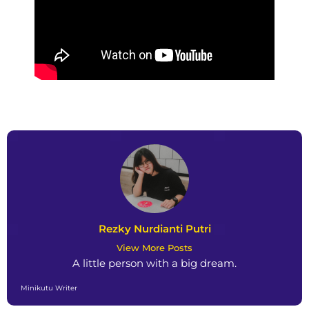
Rezky Nurdianti Putri
View More Posts
A little person with a big dream.
Minikutu Writer