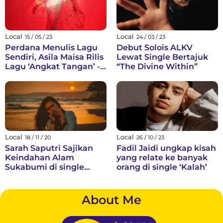
Local
Local
15 / 05 / 23
24 / 03 / 23
Perdana Menulis Lagu
Debut Solois ALKV
Sendiri, Asila Maisa Rilis
Lewat Single Bertajuk
Lagu ‘Angkat Tangan’ -
“The Divine Within”
Tentang Bertahan di
Hubungan Toxic
Local
Local
18 / 11 / 20
26 / 10 / 23
Sarah Saputri Sajikan
Fadil Jaidi ungkap kisah
Keindahan Alam
yang relate ke banyak
Sukabumi di single
orang di single ‘Kalah’
terbarunya
About Me