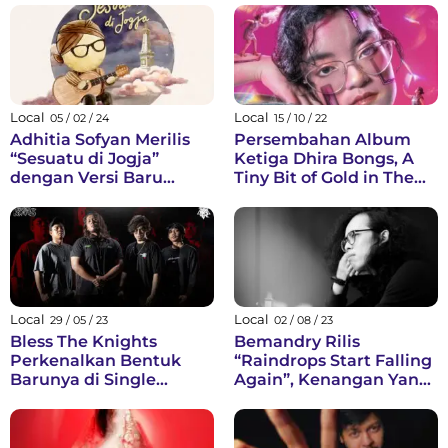
Local
Local
05 / 02 / 24
15 / 10 / 22
Adhitia Sofyan Merilis
Persembahan Album
“Sesuatu di Jogja”
Ketiga Dhira Bongs, A
dengan Versi Baru
Tiny Bit of Gold in The
Bersama Bakpia Kukus
Dark Ocean Untuk
Tugu Jogja
Penggemar Pasca
Pandemi￼
Local
Local
29 / 05 / 23
02 / 08 / 23
Bless The Knights
Bemandry Rilis
Perkenalkan Bentuk
“Raindrops Start Falling
Barunya di Single
Again”, Kenangan Yang
"Metamorphosis"
Kembali Terkenang
Ketika Hujan Datang