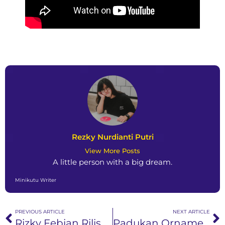
Rezky Nurdianti Putri
View More Posts
A little person with a big dream.
Minikutu Writer
PREVIOUS ARTICLE
NEXT ARTICLE
Rizky Febian Rilis Single Terbarunya “KATA” yang Memuat Cerita Tentang Syukur dan Cinta
Padukan Ornamen Ska Punk dan Modern Rock, SKRG Rilis Single Baru ‘Take My Hand’