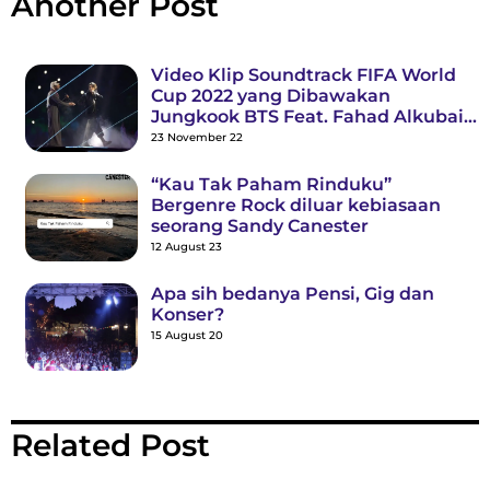
Another Post
Video Klip Soundtrack FIFA World
Cup 2022 yang Dibawakan
Jungkook BTS Feat. Fahad Alkubaisi
Trending Nomor 1
23 November 22
“Kau Tak Paham Rinduku”
Bergenre Rock diluar kebiasaan
seorang Sandy Canester
12 August 23
Apa sih bedanya Pensi, Gig dan
Konser?
15 August 20
Related Post