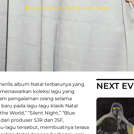
December 16, 2024
2 Min Read
NEXT E
erilis album Natal terbarunya yang
i menawarkan koleksi lagu yang
gam pengalaman orang selama
baru pada lagu-lagu klasik Natal
 the World,” “Silent Night,” “Blue
 dari produser SJR dan JSF,
u-lagu tersebut, membuatnya terasa