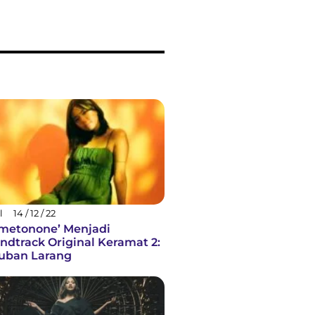
l
14 / 12 / 22
metonone’ Menjadi
ndtrack Original Keramat 2:
uban Larang