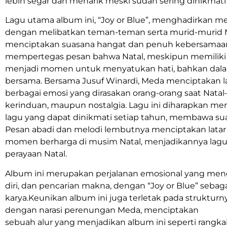
lebih segar dan menarik meski sudah sering dinikmati 
Lagu utama album ini, “Joy or Blue”, menghadirkan m
dengan melibatkan teman-teman serta murid-murid Me
menciptakan suasana hangat dan penuh kebersamaan. Li
mempertegas pesan bahwa Natal, meskipun memiliki ar
menjadi momen untuk menyatukan hati, bahkan dala
bersama. Bersama Jusuf Winardi, Meda menciptakan la
berbagai emosi yang dirasakan orang-orang saat Nata
kerinduan, maupun nostalgia. Lagu ini diharapkan men
lagu yang dapat dinikmati setiap tahun, membawa su
Pesan abadi dan melodi lembutnya menciptakan lat
momen berharga di musim Natal, menjadikannya lagu
perayaan Natal.
Album ini merupakan perjalanan emosional yang menge
diri, dan pencarian makna, dengan “Joy or Blue” sebaga
karya.Keunikan album ini juga terletak pada strukturny
dengan narasi perenungan Meda, menciptakan
sebuah alur yang menjadikan album ini seperti rangka