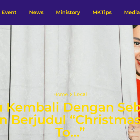
Event
News
Ministory
MKTips
Media
Local
Home
 Kembali Dengan Se
 Berjudul “Christma
To…”