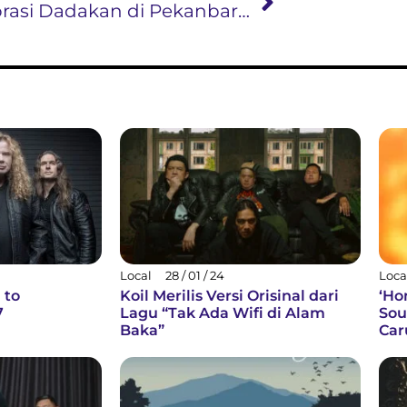
Kolaborasi Dadakan di Pekanbaru! Adrian Khalif Gandeng The Lantis di Konser Untuk Korban Sakit Hati Lagi
Local
28 / 01 / 24
Loca
 to
Koil Merilis Versi Orisinal dari
‘Ho
7
Lagu “Tak Ada Wifi di Alam
Sou
Baka”
Car