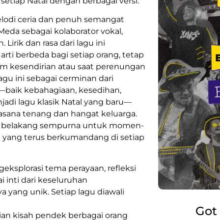
setiap Natal dengan berbagai versi.
elodi ceria dan penuh semangat
da sebagai kolaborator vokal,
rik dan rasa dari lagu ini
ti berbeda bagi setiap orang, tetap
m kesendirian atau saat perenungan
gu ini sebagai cerminan dari
l—baik kebahagiaan, kesedihan,
jadi lagu klasik Natal yang baru—
asana tenang dan hangat keluarga.
ar belakang sempurna untuk momen-
 yang terus berkumandang di setiap
ksplorasi tema perayaan, refleksi
i inti dari keseluruhan
a yang unik. Setiap lagu diawali
Got
ian kisah pendek berbagai orang