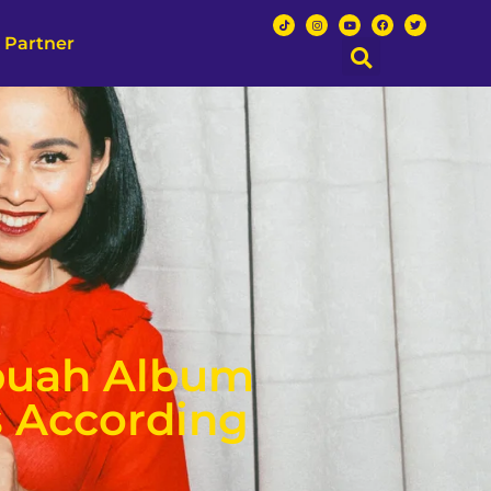
 Partner
buah Album
s According