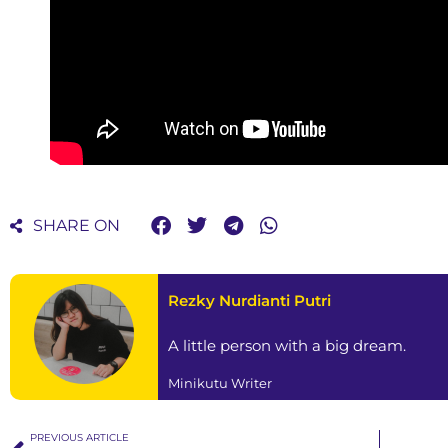
SHARE ON
Rezky Nurdianti Putri
A little person with a big dream.
Minikutu Writer
PREVIOUS ARTICLE