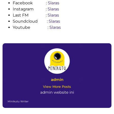
Facebook :
Slaras
Instagram :
Slaras
Last FM :
Slaras
Soundcloud :
Slaras
Youtube :
Slaras
admin
View More Posts
admin website ini
Minikutu Writer