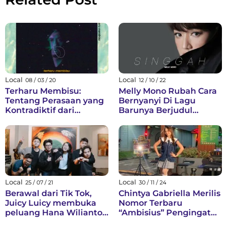
Local
Local
08 / 03 / 20
12 / 10 / 22
Terharu Membisu:
Melly Mono Rubah Cara
Tentang Perasaan yang
Bernyanyi Di Lagu
Kontradiktif dari
Barunya Berjudul
Harubiru
"Singgah"
Local
Local
25 / 07 / 21
30 / 11 / 24
Berawal dari Tik Tok,
Chintya Gabriella Merilis
Juicy Luicy membuka
Nomor Terbaru
peluang Hana Wilianto
“Ambisius” Pengingat
untuk berkolaborasi
Untuk Lebih