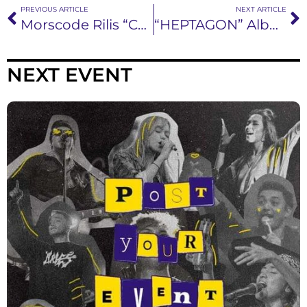
PREVIOUS ARTICLE
NEXT ARTICLE
Morscode Rilis “Calm Down” Dalam Tiga Format
“HEPTAGON” Album terakhir bersama Takezawa
NEXT EVENT