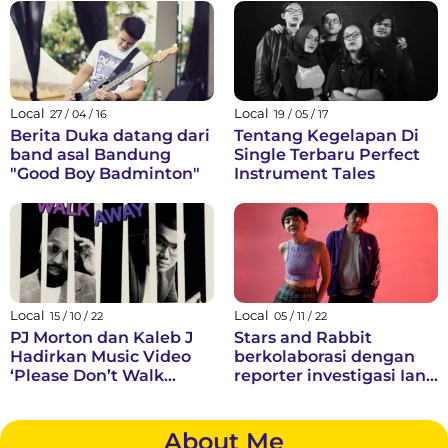
menyanyikan lagu
Menyayangi Diri Sendiri
Jemari
Local
Local
27 / 04 / 16
19 / 05 / 17
Berita Duka datang dari
Tentang Kegelapan Di
band asal Bandung
Single Terbaru Perfect
"Good Boy Badminton"
Instrument Tales
Local
Local
15 / 10 / 22
05 / 11 / 22
PJ Morton dan Kaleb J
Stars and Rabbit
Hadirkan Music Video
berkolaborasi dengan
‘Please Don’t Walk
reporter investigasi Ian
Away’
Urbina untuk The
Outlaw Ocean Music
Project
About Me