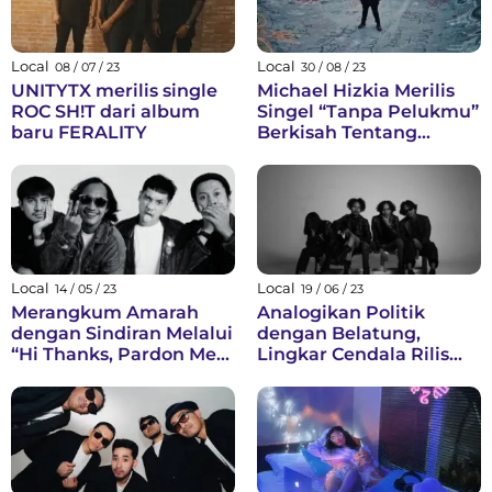
Local
Local
08 / 07 / 23
30 / 08 / 23
UNITYTX merilis single
Michael Hizkia Merilis
ROC SH!T dari album
Singel “Tanpa Pelukmu”
baru FERALITY
Berkisah Tentang
Beratnya Kehilangan
Orang Tercinta
Local
Local
14 / 05 / 23
19 / 06 / 23
Merangkum Amarah
Analogikan Politik
dengan Sindiran Melalui
dengan Belatung,
“Hi Thanks, Pardon Me”,
Lingkar Cendala Rilis
Single Kedua dari
Video Klip "Kaki Seribu"
Hadson