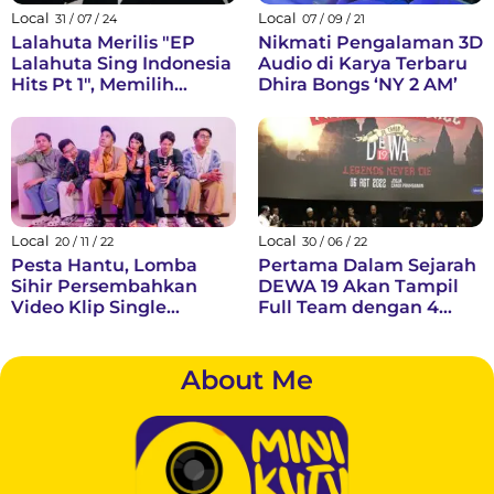
Local
Local
31 / 07 / 24
07 / 09 / 21
Lalahuta Merilis "EP
Nikmati Pengalaman 3D
Lalahuta Sing Indonesia
Audio di Karya Terbaru
Hits Pt 1", Memilih
Dhira Bongs ‘NY 2 AM’
"Status Palsu" Sebagai
single Utama
Local
Local
20 / 11 / 22
30 / 06 / 22
Pesta Hantu, Lomba
Pertama Dalam Sejarah
Sihir Persembahkan
DEWA 19 Akan Tampil
Video Klip Single
Full Team dengan 4
Pesona
Vokalis 2 Drummer
Dalam 1 Panggung
Mengguncang Jogja di
About Me
Candi Prambanan