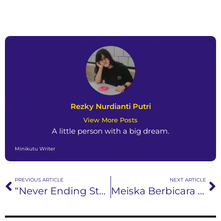
Rezky Nurdianti Putri
View More Posts
A little person with a big dream.
Minikutu Writer
PREVIOUS ARTICLE
NEXT ARTICLE
“Never Ending Story” (song) about Friendship never ends
Meiska Berbicara Tentang Sudut Orang Ketiga Di Singel Tebaru “ Tak Berbentuk Lagi”