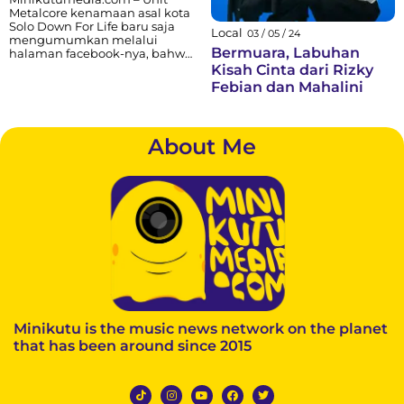
Metalcore kenamaan asal kota
Solo Down For Life baru saja
Local
03 / 05 / 24
mengumumkan melalui
Bermuara, Labuhan
halaman facebook-nya, bahwa
mereka siap menggelar
Kisah Cinta dari Rizky
hajatan besar pesta partai
Febian dan Mahalini
barbar 2016. Acara tersebut
akan dilaksanakan pada
tanggal 28 februari 2016 yang
bertempat di THR Sriwedari
About Me
Solo. Seperti yang kita ketahui
bahwa Pesta Partai Barbar
adalah gelaran...
Minikutu is the music news network on the planet
that has been around since 2015