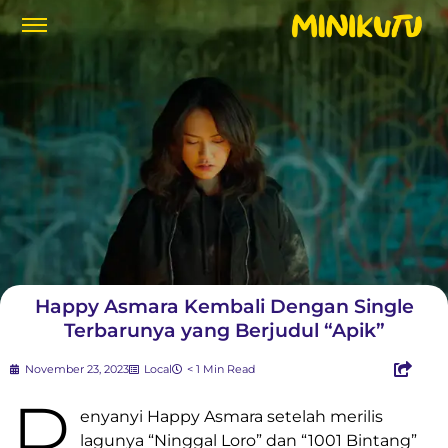
Happy Asmara Kembali Dengan Single
Terbarunya yang Berjudul “Apik”
November 23, 2023
Local
< 1 Min Read
P
enyanyi Happy Asmara setelah merilis
lagunya “Ninggal Loro” dan “1001 Bintang”