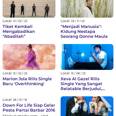
Local
Local
13 / 02 / 23
03 / 11 / 22
Tiket Kembali
"Menjadi Manusia":
Mengabadikan
Kidung Nestapa
“Abadilah”
Seorang Donne Maula
Local
Local
15 / 02 / 22
15 / 08 / 23
Marion Jola Rilis Single
Xeva Al Gazel Rilis
Baru 'Overthinking'
Single Yang Sangat
Relatable Berjudul,
‘Notification’
Local
28 / 01 / 16
Down For Life Siap Gelar
Pesta Partai Barbar 2016
Minikutumedia.com – Unit