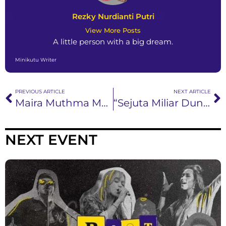
Rezky Nurdianti Putri
View More Posts
A little person with a big dream.
Minikutu Writer
PREVIOUS ARTICLE
NEXT ARTICLE
Maira Muthma Merilis Singel Terbaru “Salah Waktu”, Beri Pesan Jangan Buru Buru Jatuh Cinta
“Sejuta Miliar Dunia”, Perjalanan Cinta dan Hubungan Batin Antara Orang Tua dan Anak
NEXT EVENT