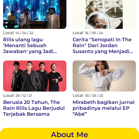
Cukup”
Local
Local
14 / 04 / 22
16 / 09 / 24
Rilis ulang lagu
Cerita "Senopati In The
'Menanti Sebuah
Rain" Dari Jordan
Jawaban' yang Jadi
Susanto yang Menjadi
Kado Spesial Elmatu
Anthem Banyak Orang
untuk Ibu Tercinta
Local
Local
29 / 12 / 21
30 / 05 / 23
Berusia 20 Tahun, The
Mirabeth bagikan jurnal
Rain Rilis Lagu Berjudul
pribadinya melalui EP
Terjebak Bersama
“Abé”
About Me