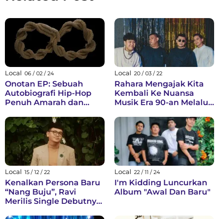
Local
Local
06 / 02 / 24
20 / 03 / 22
Onotan EP: Sebuah
Rahara Mengajak Kita
Autobiografi Hip-Hop
Kembali Ke Nuansa
Penuh Amarah dan
Musik Era 90-an Melalui
Keresahan-50
‘Bilamana’
Local
Local
15 / 12 / 22
22 / 11 / 24
Kenalkan Persona Baru
I'm Kidding Luncurkan
“Nang Buju”, Ravi
Album "Awal Dan Baru"
Merilis Single Debutnya
“Bersamamu Aku