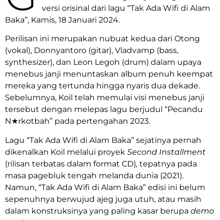
versi orisinal dari lagu “Tak Ada Wifi di Alam
Baka”, Kamis, 18 Januari 2024.
Perilisan ini merupakan nubuat kedua dari Otong
(vokal), Donnyantoro (gitar), Vladvamp (bass,
synthesizer), dan Leon Legoh (drum) dalam upaya
menebus janji menuntaskan album penuh keempat
mereka yang tertunda hingga nyaris dua dekade.
Sebelumnya, Koil telah memulai visi menebus janji
tersebut dengan melepas lagu berjudul “Pecandu
N★rkotbah” pada pertengahan 2023.
Lagu “Tak Ada Wifi di Alam Baka” sejatinya pernah
dikenalkan Koil melalui proyek
Second Installment
(rilisan terbatas dalam format CD)
,
tepatnya pada
masa pagebluk tengah melanda dunia (2021).
Namun, “Tak Ada Wifi di Alam Baka” edisi ini belum
sepenuhnya berwujud ajeg juga utuh, atau masih
dalam konstruksinya yang paling kasar berupa
demo