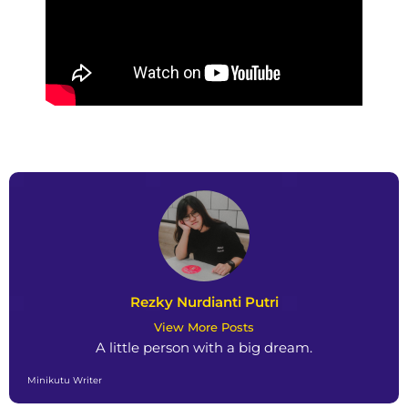
Rezky Nurdianti Putri
View More Posts
A little person with a big dream.
Minikutu Writer