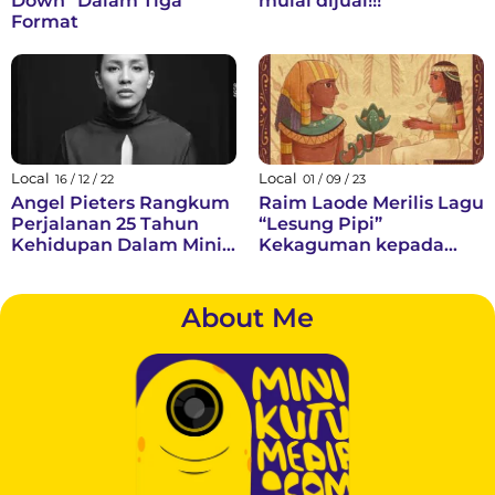
Down" Dalam Tiga
mulai dijual!!!
Format
Local
Local
16 / 12 / 22
01 / 09 / 23
Angel Pieters Rangkum
Raim Laode Merilis Lagu
Perjalanan 25 Tahun
“Lesung Pipi”
Kehidupan Dalam Mini
Kekaguman kepada
Album “Satu Per
Seluruh Wajah yang
Empat”
Berlesung Pipi
About Me