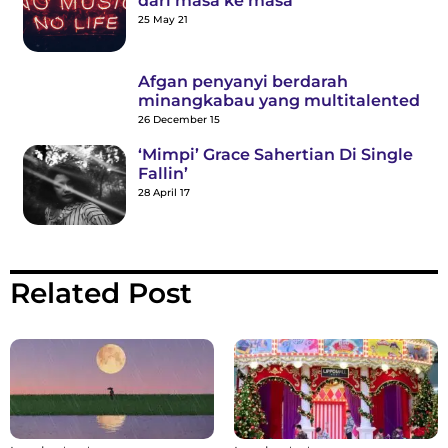
dari masa ke masa
25 May 21
Afgan penyanyi berdarah
minangkabau yang multitalented
26 December 15
‘Mimpi’ Grace Sahertian Di Single
Fallin’
28 April 17
Related Post