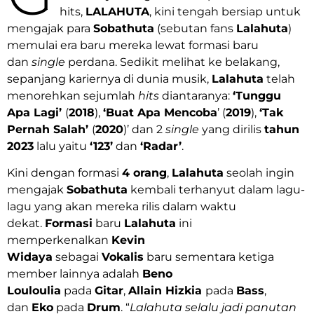
hits,
LALAHUTA
, kini tengah bersiap untuk
mengajak para
Sobathuta
(sebutan fans
Lalahuta
)
memulai era baru mereka lewat formasi baru
dan
single
perdana. Sedikit melihat ke belakang,
sepanjang kariernya di dunia musik,
Lalahuta
telah
menorehkan sejumlah
hits
diantaranya:
‘Tunggu
Apa Lagi’
(
2018
),
‘Buat Apa Mencoba
’ (
2019
),
‘Tak
Pernah Salah’
(
2020
)’ dan 2
single
yang dirilis
tahun
2023
lalu yaitu
‘123’
dan
‘Radar’
.
Kini dengan formasi
4 orang
,
Lalahuta
seolah ingin
mengajak
Sobathuta
kembali terhanyut dalam lagu-
lagu yang akan mereka rilis dalam waktu
dekat.
Formasi
baru
Lalahuta
ini
memperkenalkan
Kevin
Widaya
sebagai
Vokalis
baru sementara ketiga
member lainnya adalah
Beno
Louloulia
pada
Gitar
,
Allain Hizkia
pada
Bass
,
dan
Eko
pada
Drum
. “
Lalahuta selalu jadi panutan