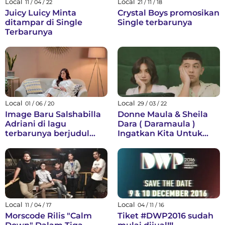
Local
Local
11 / 04 / 22
21 / 11 / 18
Juicy Luicy Minta
Crystal Boys promosikan
ditampar di Single
Single terbarunya
Terbarunya
Local
Local
01 / 06 / 20
29 / 03 / 22
Image Baru Salshabilla
Donne Maula & Sheila
Adriani di lagu
Dara ( Daramaula )
terbarunya berjudul
Ingatkan Kita Untuk
"Lirik"
Sejenak Beristirahat
Lewat Single ‘MALAS’
Local
Local
11 / 04 / 17
04 / 11 / 16
Morscode Rilis "Calm
Tiket #DWP2016 sudah