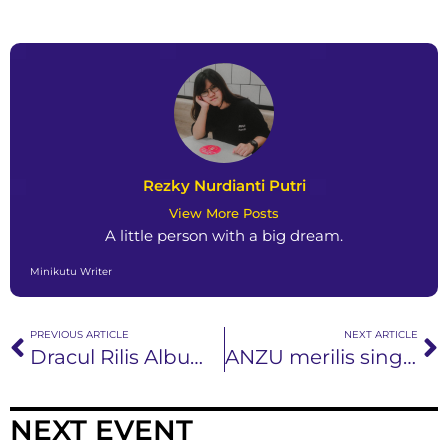
Rezky Nurdianti Putri
View More Posts
A little person with a big dream.
Minikutu Writer
PREVIOUS ARTICLE
NEXT ARTICLE
Dracul Rilis Album Penuh 14 Track Horrorcore Rap Bertajuk ‘Vampiric Legion Abysmal Doppelganger’
ANZU merilis single ke 2 mereka, yang berjudul “PUSING MIKIRIN UTANG”
NEXT EVENT