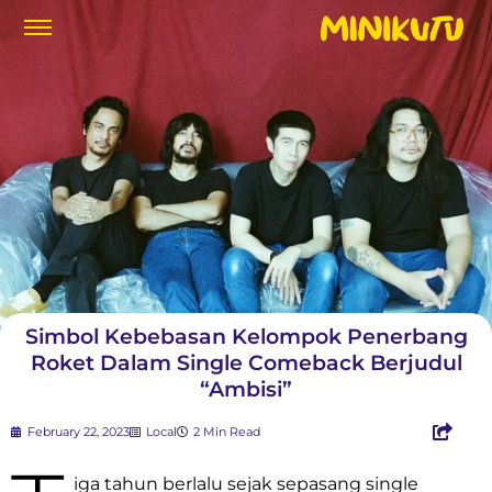
Simbol Kebebasan Kelompok Penerbang
Roket Dalam Single Comeback Berjudul
“Ambisi”
February 22, 2023
Local
2 Min Read
iga tahun berlalu sejak sepasang single