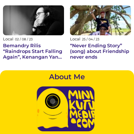
Diperjuangkan?
Local
Local
02 / 08 / 23
25 / 04 / 23
Bemandry Rilis
“Never Ending Story”
“Raindrops Start Falling
(song) about Friendship
Again”, Kenangan Yang
never ends
Kembali Terkenang
Ketika Hujan Datang
About Me