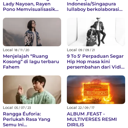
Lady Nayoan, Rayen
Indonesia/Singapura
Pono Memvisualisasikan
lullaboy berkolaborasi
"Hidup Dua Kali"
dengan Raissa Anggiani
Sebagai Single Penutup
di “life with u – acoustic”
Di Album 40
Local
Local
18 / 11 / 20
09 / 09 / 21
Menjelajah “Ruang
9 To 5' Perpaduan Segar
Kosong” di lagu terbaru
Hip Hop masa kini
Fahem
persembahan dari Vidie
Yall dan Dycal Siahaan
Local
Local
05 / 07 / 23
22 / 09 / 17
Rangga Éuforia:
ALBUM .FEAST -
Perlukah Rasa Yang
MULTIVERSES RESMI
Semu Ini
DIRILIS