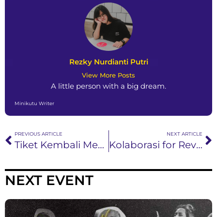
Rezky Nurdianti Putri
View More Posts
A little person with a big dream.
Minikutu Writer
PREVIOUS ARTICLE
NEXT ARTICLE
Tiket Kembali Mengabadikan “Abadilah”
Kolaborasi for Revenge & Fiersa Besari: “Ada Selamanya”
NEXT EVENT