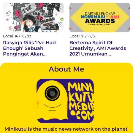
Local
Local
16 / 10 / 22
21 / 10 / 21
Rasyiqa Rilis ‘I’ve Had
Bertema Spirit Of
Enough’ Sebuah
Creativity , AMI Awards
Pengingat Akan
2021 Umumkan
Jebakan Friendzone
Nominasi Untuk 55
Kategori
About Me
Minikutu is the music news network on the planet