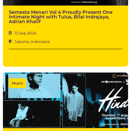
Semesta Menari Vol 4 Proudly Present One
Intimate Night with Tulus, Bilal Indrajaya,
Adrian Khalif
12 Sep 2024
Jakarta, Indonesia
Music