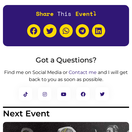
Share
T
h
i
s
Event⤵️
Got a Questions?
Find me on Social Media or
Contact me
and I will get
back to you as soon as possible.
Next Event