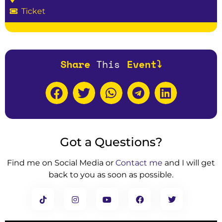
Ticket
Share
T
h
i
s
Event⤵️
Got a Questions?
Find me on Social Media or
Contact me
and I will get
back to you as soon as possible.