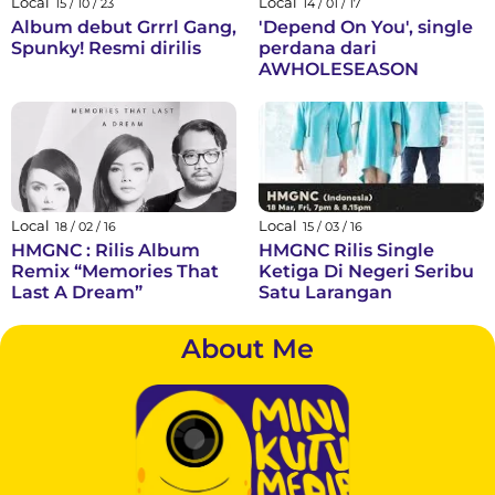
Local
Local
15 / 10 / 23
14 / 01 / 17
Album debut Grrrl Gang,
'Depend On You', single
Spunky! Resmi dirilis
perdana dari
AWHOLESEASON
Local
Local
18 / 02 / 16
15 / 03 / 16
HMGNC : Rilis Album
HMGNC Rilis Single
Remix “Memories That
Ketiga Di Negeri Seribu
Last A Dream”
Satu Larangan
About Me