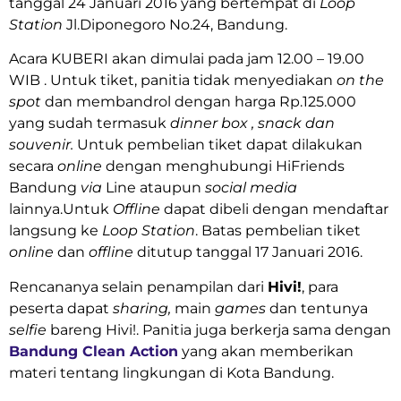
tanggal 24 Januari 2016 yang bertempat di
Loop
Station
Jl.Diponegoro No.24, Bandung.
Acara KUBERI akan dimulai pada jam 12.00 – 19.00
WIB . Untuk tiket, panitia tidak menyediakan
on the
spot
dan membandrol dengan harga Rp.125.000
yang sudah termasuk
dinner box , snack dan
souvenir.
Untuk pembelian tiket dapat dilakukan
secara
online
dengan menghubungi HiFriends
Bandung
via
Line ataupun
social media
lainnya.Untuk
Offline
dapat dibeli dengan mendaftar
langsung ke
Loop Station
. Batas pembelian tiket
online
dan
offline
ditutup tanggal 17 Januari 2016.
Rencananya selain penampilan dari
Hivi!
, para
peserta dapat
sharing,
main
games
dan tentunya
selfie
bareng Hivi!. Panitia juga berkerja sama dengan
Bandung Clean Action
yang akan memberikan
materi tentang lingkungan di Kota Bandung.