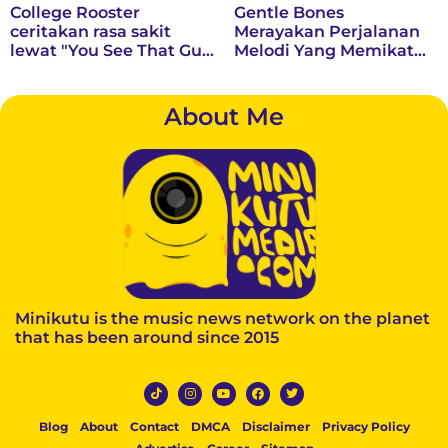
College Rooster
Gentle Bones
ceritakan rasa sakit
Merayakan Perjalanan
lewat "You See That Guy
Melodi Yang Memikat
in MRT?"
Melalui Album Penuh
Berjudul “Same Same”
About Me
Minikutu is the music news network on the planet
that has been around since 2015
Blog
About
Contact
DMCA
Disclaimer
Privacy Policy