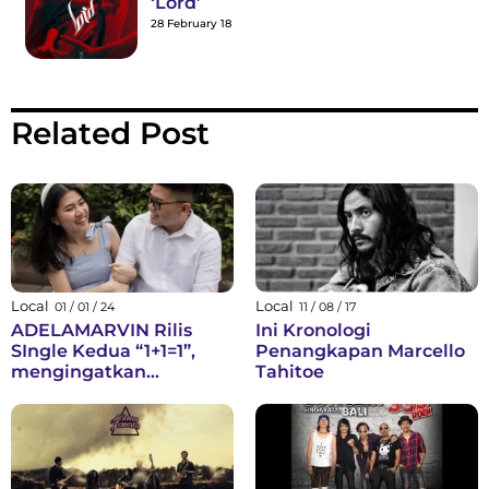
‘Lord’
28 February 18
Related Post
Local
Local
01 / 01 / 24
11 / 08 / 17
ADELAMARVIN Rilis
Ini Kronologi
SIngle Kedua “1+1=1”,
Penangkapan Marcello
mengingatkan
Tahitoe
pasangan untuk selalu
setia dalam
berkomitmen