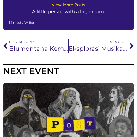
View More Posts
A little person with a big dream.
Minikutu Writer
PREVIOUS ARTICLE
NEXT ARTICLE
Blumontana Kembali Dengan Merilis Single Bertajuk “Let Me Out”
Eksplorasi Musikal Tentang Perjalanan Hidup dari NIDJI Hadirkan Single “Buang Buang Waktu” Karya Guruh Soekarno Putra
NEXT EVENT