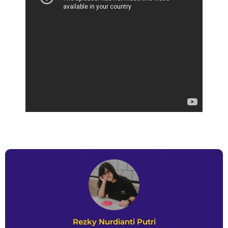
Rezky Nurdianti Putri