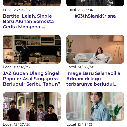
Local
Local
26 / 06 / 17
26 / 12 / 16
Bertitel Lelah, Single
#33thSlankKrisna
Baru Alunan Semesta
Cerita Mengenai
Stagnasi
Local
Local
03 / 12 / 23
01 / 06 / 20
JAZ Gubah Ulang Singel
Image Baru Salshabilla
Populer Asal Singapura
Adriani di lagu
Berjudul “Seribu Tahun”
terbarunya berjudul
"Lirik"
Local
Local
12 / 07 / 20
10 / 11 / 23