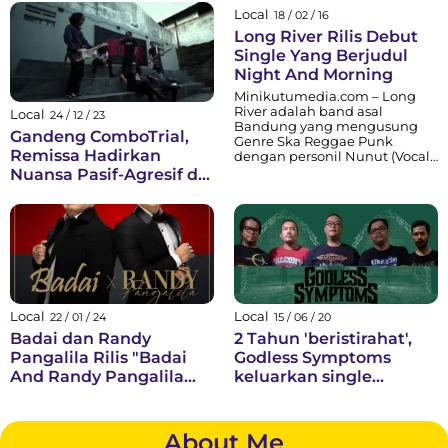
Local
18 / 02 / 16
Long River Rilis Debut
Single Yang Berjudul
Night And Morning
Minikutumedia.com – Long
River adalah band asal
Local
24 / 12 / 23
Bandung yang mengusung
Gandeng ComboTrial,
Genre Ska Reggae Punk
Remissa Hadirkan
dengan personil Nunut (Vocal
& Guitar), Bucky (Guitar), Ulil
Nuansa Pasif-Agresif di
(Bass), Derry (Drum). Band
‘Pusaran Zaman’
yang beranggotakan empat
orang ini memainkan irama
musik yang semangat dan
ceria, karir mereka sebagai DIY
artis sejak 2004 silam sampai
sekarang terinspirasi...
Local
Local
22 / 01 / 24
15 / 06 / 20
Badai dan Randy
2 Tahun 'beristirahat',
Pangalila Rilis "Badai
Godless Symptoms
And Randy Pangalila
keluarkan single
(The Greatest Hits Vol.
terbaru 'Rengkuh
1)"
Semadi'
About Me