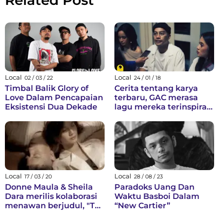
Local
Local
02 / 03 / 22
24 / 01 / 18
Timbal Balik Glory of
Cerita tentang karya
Love Dalam Pencapaian
terbaru, GAC merasa
Eksistensi Dua Dekade
lagu mereka terinspirasi
dari Indonesia.
Local
Local
17 / 03 / 20
28 / 08 / 23
Donne Maula & Sheila
Paradoks Uang Dan
Dara merilis kolaborasi
Waktu Basboi Dalam
menawan berjudul, "Tak
“New Cartier”
Terima"