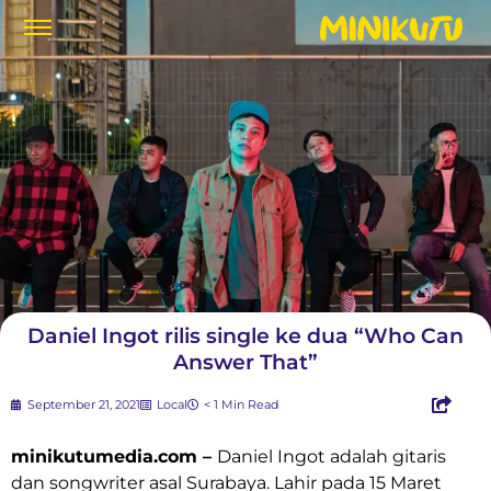
Daniel Ingot rilis single ke dua “Who Can
Answer That”
September 21, 2021
Local
< 1 Min Read
minikutumedia.com –
Daniel Ingot adalah gitaris
dan songwriter asal Surabaya. Lahir pada 15 Maret