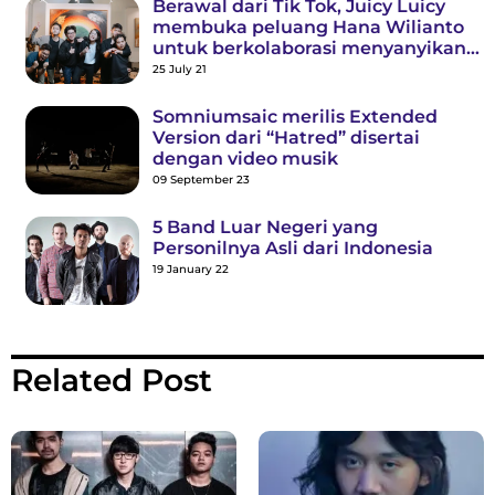
Berawal dari Tik Tok, Juicy Luicy
membuka peluang Hana Wilianto
untuk berkolaborasi menyanyikan
lagu Jemari
25 July 21
Somniumsaic merilis Extended
Version dari “Hatred” disertai
dengan video musik
09 September 23
5 Band Luar Negeri yang
Personilnya Asli dari Indonesia
19 January 22
Related Post