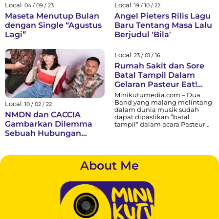
Local
Local
04 / 09 / 23
19 / 10 / 22
Maseta Menutup Bulan
Angel Pieters Rilis Lagu
dengan Single “Agustus
Baru Tentang Masa Lalu
Lagi”
Berjudul 'Bila'
Local
23 / 01 / 16
Rumah Sakit dan Sore
Batal Tampil Dalam
Gelaran Pasteur Eat!
Festival
Minikutumedia.com – Dua
Band yang malang melintang
Local
10 / 02 / 22
dalam dunia musik sudah
NMDN dan CACCIA
dapat dipastikan ”batal
Gambarkan Dilemma
tampil“ dalam acara Pasteur
Eat! Festival. Seperti yang
Sebuah Hubungan
mereka beritakan dalam akun
Lewat Kolaborasi 'Better
twitter dan facebook miliknya,
Off Alone'
sampai detik ini mereka
belum mendapatkan
About Me
kejelasan informasi dari pihak
panitia penyelenggara akan
batalnya acara tersebut.
Setelah kami telusuri lebih
lanjut...