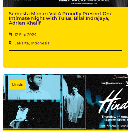
Semesta Menari Vol 4 Proudly Present One
Intimate Night with Tulus, Bilal Indrajaya,
Adrian Khalif
12 Sep 2024
Jakarta, Indonesia
Music