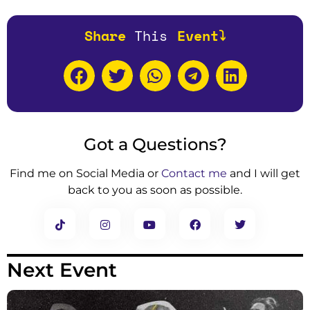
Share
T
h
i
s
Event⤵️
Got a Questions?
Find me on Social Media or
Contact me
and I will get
back to you as soon as possible.
Next Event