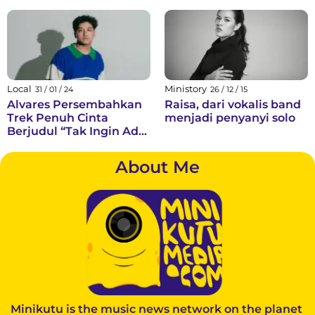
Platforms
"Status Palsu" Sebagai
single Utama
Local
Ministory
31 / 01 / 24
26 / 12 / 15
Alvares Persembahkan
Raisa, dari vokalis band
Trek Penuh Cinta
menjadi penyanyi solo
Berjudul “Tak Ingin Ada
Kata Berpisah”
About Me
Minikutu is the music news network on the planet