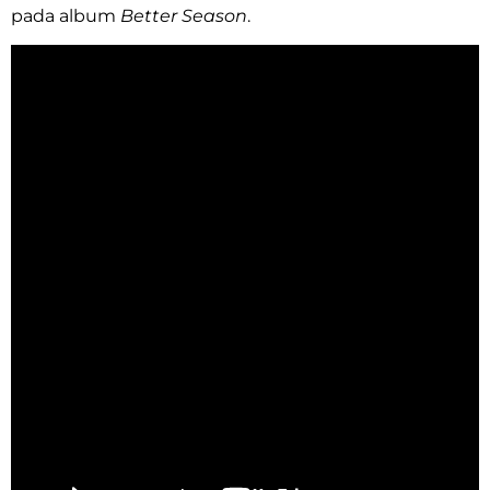
pada album
Better Season
.