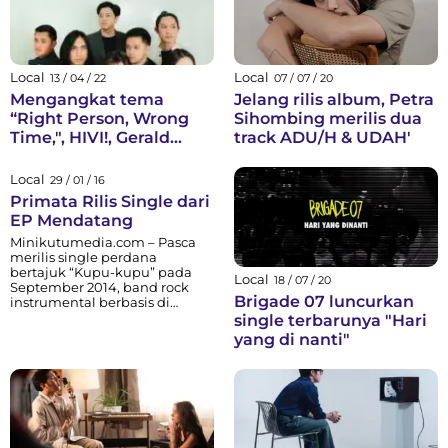
Local
Local
13 / 04 / 22
07 / 07 / 20
Mengangkat tema
Jelang rilis album, Petra
“Right Person, Wrong
Sihombing merilis dua
Time,", HIVI!, Gerald
track ADU/H & UDAH'
Situmorang, Ify Alyssa,
dan Sri Hanuraga
Local
29 / 01 / 16
Kembali Merilis Lagu
Primata Rilis Single dari
Kolaborasi Berjudul
EP Mendatang
“Mengapa Baru
Minikutumedia.com – Pasca
Sekarang?”
merilis single perdana
bertajuk “Kupu-kupu” pada
Local
18 / 07 / 20
September 2014, band rock
Brigade 07 luncurkan
instrumental berbasis di
Jakarta dan Primata
single terbarunya "Hari
ditinggalkan satu per satu
yang di nanti"
personel aslinya. Tidak ada
konflik di antara masing-
masing yang melatari ini,
hanya pergeseran prioritas
mereka yang akhirnya
membuat satu per satu
personel memilih hengkang.