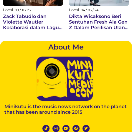
Dari empat personel...
Local
Local
09 / 11 / 23
04 / 03 / 24
Zack Tabudlo dan
Dikta Wicaksono Beri
Violette Wautier
Sentuhan Fresh Ala Gen
Kolaborasi dalam Lagu
Z Dalam Perilisan Ulang
Patah Hati “Turn Back
Setia Milik Chrisye
Time”
About Me
Minikutu is the music news network on the planet
that has been around since 2015