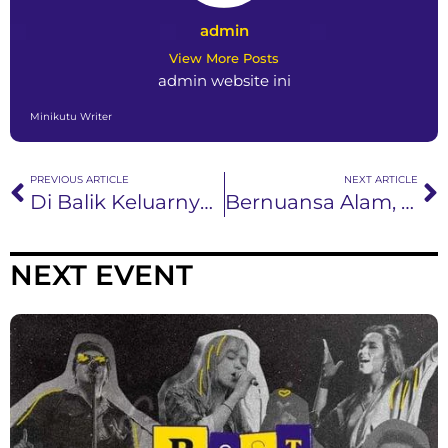
admin
View More Posts
admin website ini
Minikutu Writer
PREVIOUS ARTICLE
NEXT ARTICLE
Di Balik Keluarnya Ocan Dari Stand Here Alone
Bernuansa Alam, Tema Single Elektronik Heru “Shaggydog”
NEXT EVENT