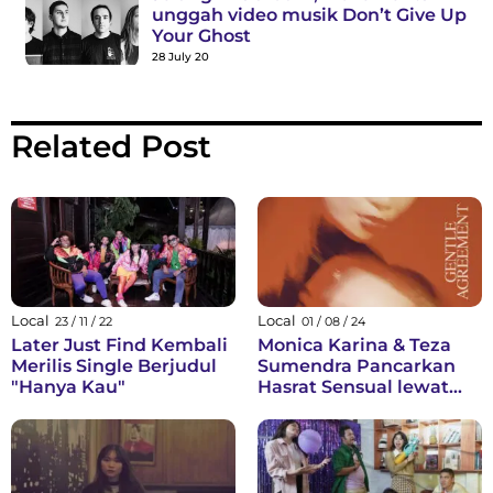
unggah video musik Don’t Give Up
Your Ghost
28 July 20
Related Post
Local
Local
23 / 11 / 22
01 / 08 / 24
Later Just Find Kembali
Monica Karina & Teza
Merilis Single Berjudul
Sumendra Pancarkan
"Hanya Kau"
Hasrat Sensual lewat
Single “Gentle
Agreement”