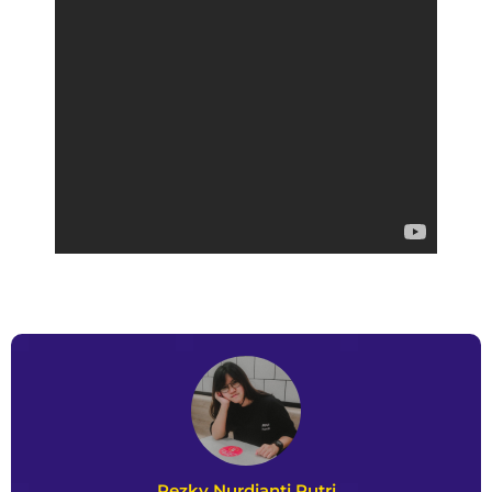
Rezky Nurdianti Putri