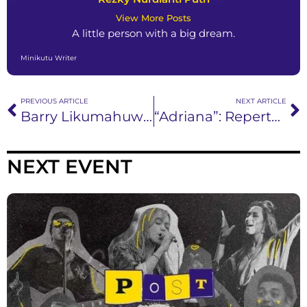
View More Posts
A little person with a big dream.
Minikutu Writer
PREVIOUS ARTICLE
NEXT ARTICLE
Barry Likumahuwa & The Rhythm Service Merilis Single ’24 Moments’, Mencoba Memainkan Sample Musisi Jazz Lokal
“Adriana”: Repertoar Indah Berisi Rasa Cinta dan Berbagai Nasihat Ibunda Agatha Pricilla
NEXT EVENT