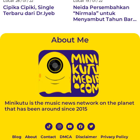
Local
Local
28 / 01 / 22
19 / 01 / 22
Cipika Cipiki, Single
Neida Persembahkan
Terbaru dari Dr.Iyeb
“Nirmala” untuk
Menyambut Tahun Baru
dengan Harapan Baik
About Me
Minikutu is the music news network on the planet
that has been around since 2015
Blog
About
Contact
DMCA
Disclaimer
Privacy Policy